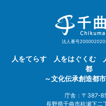
千
曲
市
法人番号200002020
Chikuma
City
人をてらす 人をはぐくむ 
都
～文化伝承創造都市
庁舎：〒387-85
長野県千曲市杭瀬下二