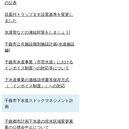
の公表
目皿付トラップます設置基準を変更し
ました
水道管などの凍結対策をしましょう!
千曲市公共施設個別施設計画(水道施設
編)
千曲市水道事業（市営水道）における
インボイス制度への対応等について
下水道事業の適格請求書等保存方式
（「インボイス制度」）への対応
千曲市下水道ストックマネジメント計
画
千曲都市計画下水道の排水区域変更素
案の公聴会中止について