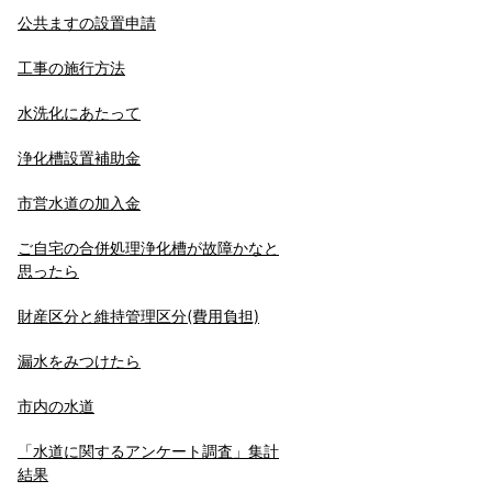
公共ますの設置申請
工事の施行方法
水洗化にあたって
浄化槽設置補助金
市営水道の加入金
ご自宅の合併処理浄化槽が故障かなと
思ったら
財産区分と維持管理区分(費用負担)
漏水をみつけたら
市内の水道
「水道に関するアンケート調査」集計
結果