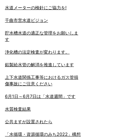
水道メーターの検針にご協力を!
千曲市営水道ビジョン
貯水槽水道の適正な管理をお願いしま
す
浄化槽の法定検査が変わります。
鉛製給水管の解消を推進しています
上下水道関係工事等におけるガス管損
傷事故にご注意ください
6月1日～6月7日は「水道週間」です
水質検査結果
公共ますが設置されたら
「水循環・資源循環のみち2022」構想