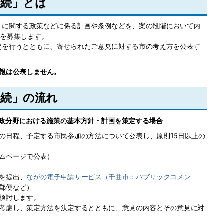
手続」とは
りに関する政策などに係る計画や条例などを、案の段階において内
を募集します。
定を行うとともに、寄せられたご意見に対する市の考え方を公表す
情報は公表しません。
続」の流れ
政分野における施策の基本方針・計画を策定する場合
の日程、予定する市民参加の方法について公表し、原則15日以上の
ムページで公表）
を提出、
ながの電子申請サービス（千曲市：パブリックコメン
郵便など）
検討します。
考慮し、策定方法を決定するとともに、意見の内容とその意見に対