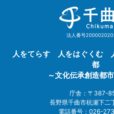
千
曲
市
法人番号200002020
Chikuma
City
人をてらす 人をはぐくむ 
都
～文化伝承創造都市
庁舎：〒387-85
長野県千曲市杭瀬下二
電話番号：026-273-1