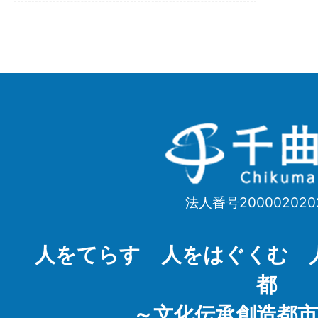
千
曲
市
法人番号200002020
Chikuma
City
人をてらす 人をはぐくむ 
都
～文化伝承創造都市