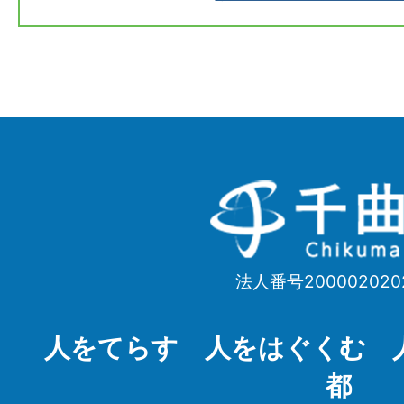
千
曲
市
法人番号200002020
Chikuma
City
人をてらす 人をはぐくむ 
都