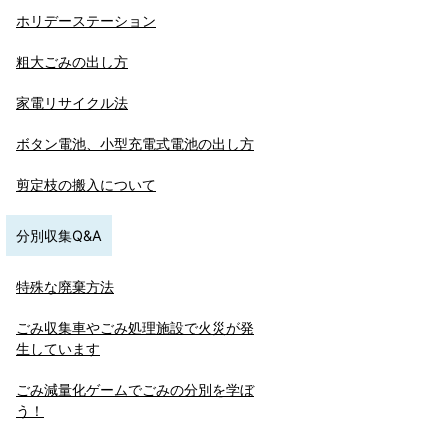
ホリデーステーション
粗大ごみの出し方
家電リサイクル法
ボタン電池、小型充電式電池の出し方
剪定枝の搬入について
分別収集Q&A
特殊な廃棄方法
ごみ収集車やごみ処理施設で火災が発
生しています
ごみ減量化ゲームでごみの分別を学ぼ
う！