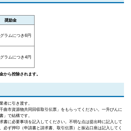
奨励金
ログラムにつき6円
ログラムにつき4円
励金から控除されます。
業者に引き渡す。
千曲市資源物共同回収取引伝票」をもらってください。一升びんに
書」で結構です。
求書に必要事項を記入してください。不明な点は提出時に記入して
、必ず押印（申請書と請求書、取引伝票）と振込口座は記入してく