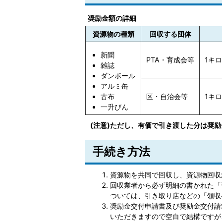
奨励金額の詳細
資源物の種類
回収する団体
新聞
PTA・育成会等
1キ
雑誌
ダンボール
アルミ缶
古布
区・自治会等
1キ
一升びん
(注意)ただし、有価で引き渡した分は奨
手続き方法
資源物を共同で回収し、資源物回収
回収業者から必ず明細の書かれた「
ついては、引き取り店などの「領収
奨励金交付申請書及び奨励金交付請
いただきますので空白で結構ですが