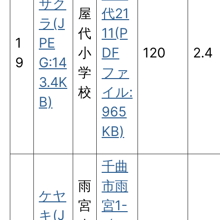
サク
屋
代21
ラ(J
代
11(P
1
PE
小
DF
120
2.4
9
G:14
学
ファ
3.4K
校
イル:
B)
965
KB)
千曲
雨
市雨
ケヤ
宮
宮1-
キ(J