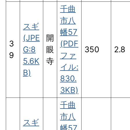
千曲
市八
スギ
幡57
(JPE
開
3
(PDF
G:8
眼
350
2.8
9
ファ
5.6K
寺
イル:
B)
830.
3KB)
千曲
市八
スギ
幡57