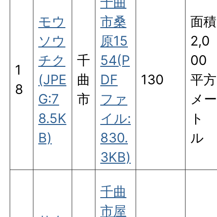
千曲
モウ
市桑
面積
ソウ
原15
2,0
チク
千
54(P
00
1
(JPE
曲
DF
130
平方
8
G:7
市
ファ
メー
8.5K
イル:
ト
B)
830.
ル
3KB)
千曲
市屋