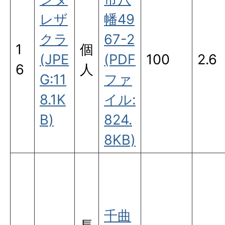
レザ
幡49
クラ
67-2
1
個
(JPE
(PDF
100
2.6
6
人
G:11
ファ
8.1K
イル:
B)
824.
8KB)
千曲