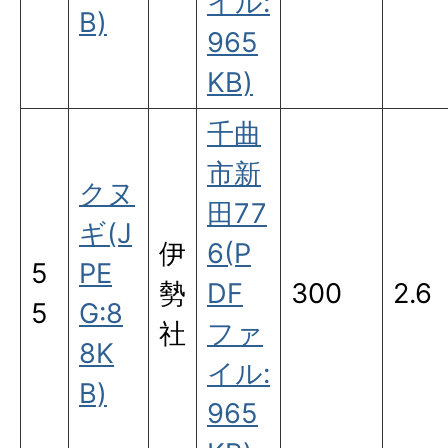
イル:
B)
965
KB)
千曲
市新
クヌ
田77
ギ(J
伊
6(P
5
PE
勢
DF
300
2.6
5
G:8
社
ファ
8K
イル:
B)
965