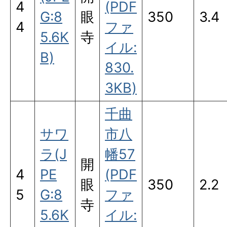
4
(PDF
G:8
眼
350
3.4
4
ファ
5.6K
寺
イル:
B)
830.
3KB)
千曲
サワ
市八
ラ(J
幡57
開
4
PE
(PDF
眼
350
2.2
5
G:8
ファ
寺
5.6K
イル: