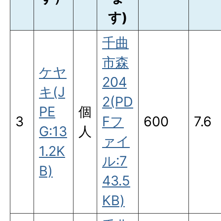
す)
千曲
市森
ケヤ
204
キ(J
2(PD
PE
個
3
Fフ
600
7.6
G:13
人
ァイ
1.2K
ル:7
B)
43.5
KB)