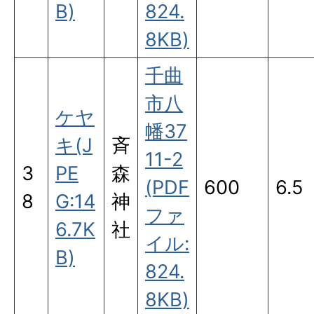
B)
824.
8KB)
千曲
市八
ケヤ
幡37
キ(J
斉
11-2
3
PE
森
(PDF
600
6.5
8
G:14
神
ファ
6.7K
社
イル:
B)
824.
8KB)