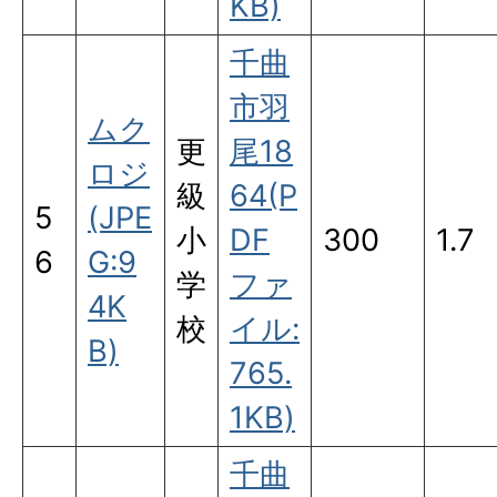
KB)
千曲
市羽
ムク
更
尾18
ロジ
級
64(P
5
(JPE
小
DF
300
1.7
6
G:9
学
ファ
4K
校
イル:
B)
765.
1KB)
千曲