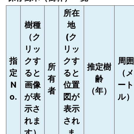
所在
樹種
地
（ク
(ク
リッ
リッ
指
クす
クす
周囲
所
推定樹
定
ると
ると
（メ
有
齢
N
画像
位置
ート
者
（年）
o.
が表
図が
ル）
示さ
表示
れま
され
す）
ま