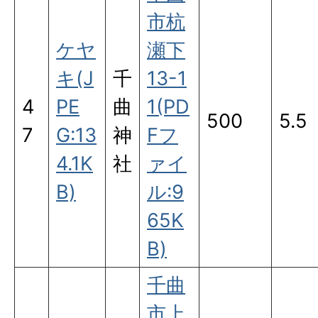
市杭
ケヤ
瀬下
キ(J
千
13-1
4
PE
曲
1(PD
500
5.5
7
G:13
神
Fフ
4.1K
社
ァイ
B)
ル:9
65K
B)
千曲
市上