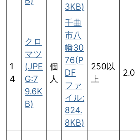
B)
3KB)
千曲
市八
クロ
幡30
マツ
76(P
1
(JPE
個
250以
DF
2.0
4
G:7
人
上
ファ
9.6K
イル:
B)
824.
8KB)