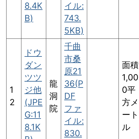
8.4K
イル:
B)
743.
5KB)
千曲
ドウ
市桑
ダン
面積
原21
ツツ
1,00
龍
36(P
1
ジ他
0平
洞
DF
2
(JPE
方メ
院
ファ
G:11
ート
イル:
8.1K
ル
830.