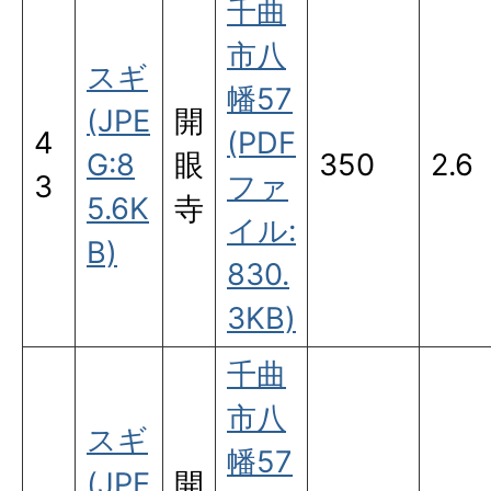
千曲
市八
スギ
幡57
(JPE
開
4
(PDF
G:8
眼
350
2.6
3
ファ
5.6K
寺
イル:
B)
830.
3KB)
千曲
市八
スギ
幡57
(JPE
開