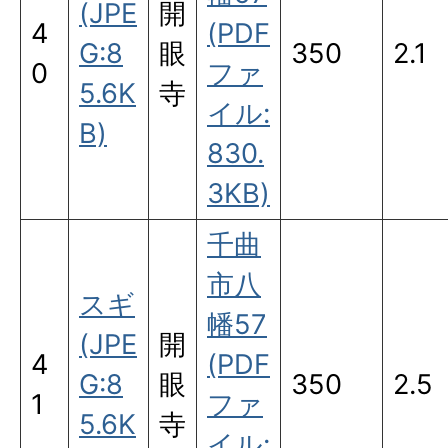
(JPE
開
4
(PDF
G:8
眼
350
2.1
0
ファ
5.6K
寺
イル:
B)
830.
3KB)
千曲
市八
スギ
幡57
(JPE
開
4
(PDF
G:8
眼
350
2.5
1
ファ
5.6K
寺
イル: