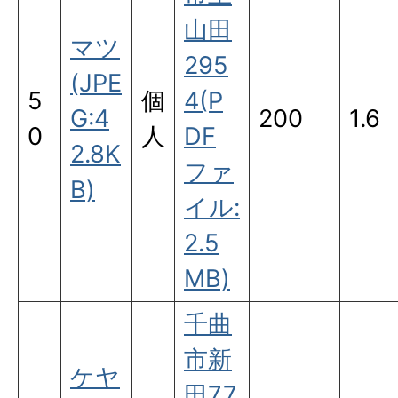
山田
マツ
295
(JPE
5
個
4(P
G:4
200
1.6
0
人
DF
2.8K
ファ
B)
イル:
2.5
MB)
千曲
市新
ケヤ
田77