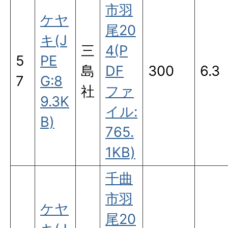
市羽
ケヤ
尾20
キ(J
三
4(P
5
PE
島
DF
300
6.3
7
G:8
社
ファ
9.3K
イル:
B)
765.
1KB)
千曲
市羽
ケヤ
尾20