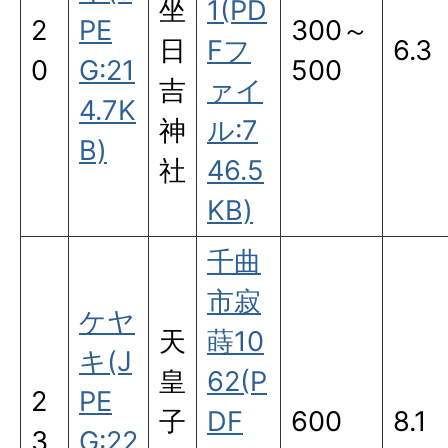
坐
1(PD
2
PE
300～
日
Fフ
6.3
0
G:21
500
吉
ァイ
4.7K
神
ル:7
B)
社
46.5
KB)
千曲
市寂
ケヤ
天
蒔10
キ(J
皇
62(P
2
PE
子
DF
600
8.1
3
G:22