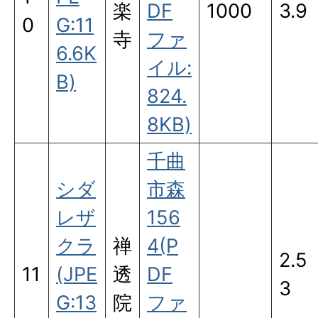
楽
DF
1000
3.9
0
G:11
寺
ファ
6.6K
イル:
B)
824.
8KB)
千曲
シダ
市森
レザ
156
クラ
禅
4(P
2.5
11
(JPE
透
DF
3
G:13
院
ファ