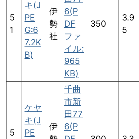
キ(J
伊
6(P
5
PE
3.9
勢
DF
350
1
G:6
5
社
ファ
7.2K
イル:
B)
965
KB)
千曲
市新
ケヤ
田77
キ(J
伊
6(P
5
PE
勢
DF
300
3.3