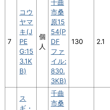
千曲
コウ
市桑
ヤマ
原15
キ(J
54(P
個
7
PE
DF
130
2.1
人
G:15
ファ
3.1K
イル:
B)
830.
3KB)
千曲
ス
市桑
ギ・