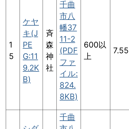
千曲
市八
ケヤ
幡37
キ(J
斉
11-2
1
PE
森
600以
(PDF
7.55
5
G:11
神
上
ファ
9.2K
社
イル:
B)
824.
8KB)
千曲
シダ
市八