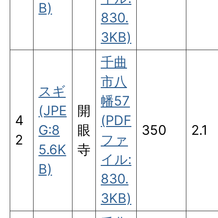
B)
830.
3KB)
千曲
市八
スギ
幡57
(JPE
開
4
(PDF
G:8
眼
350
2.1
2
ファ
5.6K
寺
イル:
B)
830.
3KB)