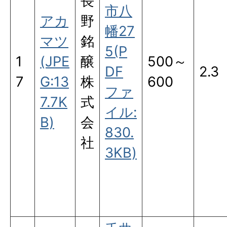
長
市八
アカ
野
幡27
マツ
銘
5(P
1
(JPE
醸
500～
DF
2.3
7
G:13
株
600
ファ
7.7K
式
イル:
B)
会
830.
社
3KB)