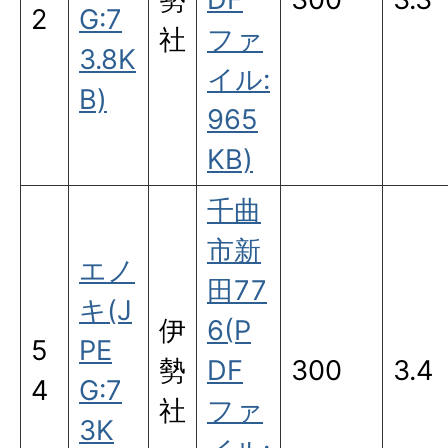
2
G:7
社
ファ
3.8K
イル:
B)
965
KB)
千曲
市新
エノ
田77
キ(J
伊
6(P
5
PE
勢
DF
300
3.4
4
G:7
社
ファ
3K