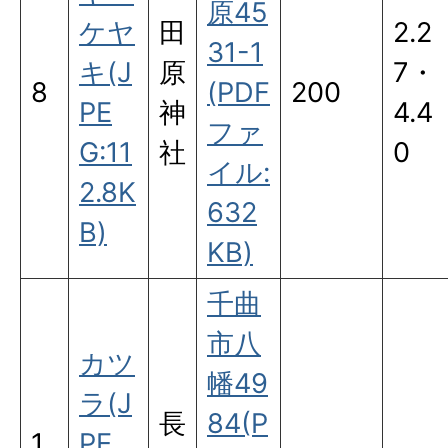
原45
ケヤ
田
2.2
31-1
キ(J
原
7・
8
(PDF
200
PE
神
4.4
ファ
G:11
社
0
イル:
2.8K
632
B)
KB)
千曲
市八
カツ
幡49
ラ(J
長
84(P
1
PE