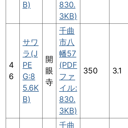
B)
830.
3KB)
千曲
サワ
市八
ラ(J
幡57
開
4
PE
(PDF
眼
350
3.1
6
G:8
ファ
寺
5.6K
イル:
B)
830.
3KB)
千曲