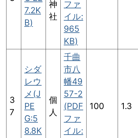
神
ファ
7.2K
社
イル:
B)
965
KB)
千曲
シダ
市八
レウ
幡49
メ(J
57-2
3
個
PE
(PDF
100
1.3
7
人
G:5
ファ
8.8K
イル: