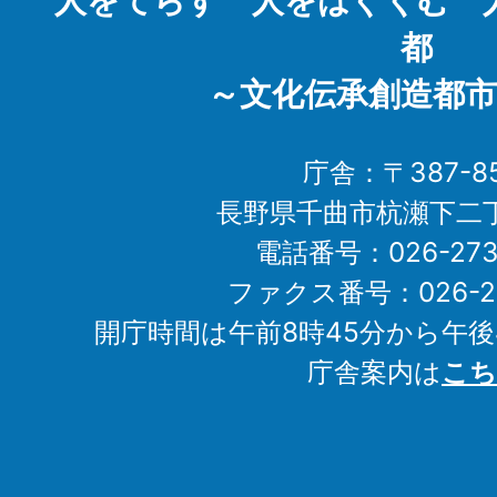
人をてらす 人をはぐくむ 
都
～文化伝承創造都市
庁舎：〒387-85
長野県千曲市杭瀬下二
電話番号：026-273-1
ファクス番号：026-27
開庁時間は午前8時45分から午後
庁舎案内は
こち