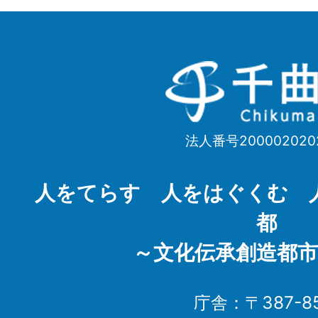
千
曲
市
法人番号200002020
Chikuma
City
人をてらす 人をはぐくむ 
都
～文化伝承創造都市
庁舎：〒387-85