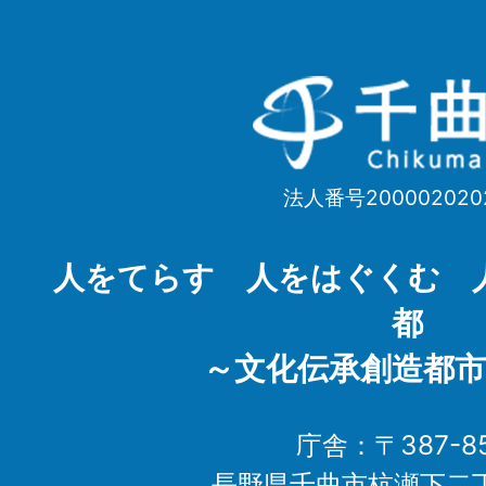
千
曲
市
法人番号200002020
Chikuma
City
人をてらす 人をはぐくむ 
都
～文化伝承創造都市
庁舎：〒387-85
長野県千曲市杭瀬下二