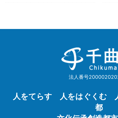
千
曲
市
法人番号200002020
Chikuma
City
人をてらす 人をはぐくむ 
都