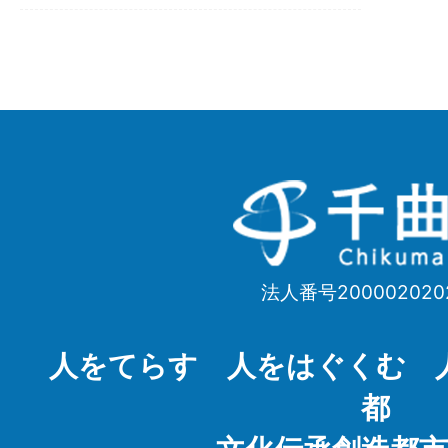
千
曲
市
法人番号200002020
Chikuma
City
人をてらす 人をはぐくむ 
都