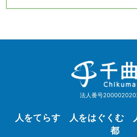
千
曲
市
法人番号200002020
Chikuma
City
人をてらす 人をはぐくむ 
都