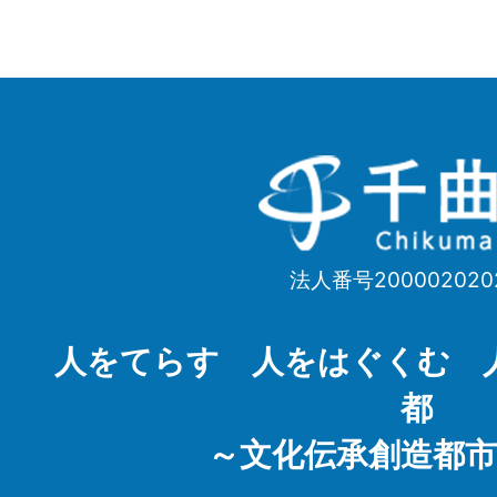
千
曲
市
法人番号200002020
Chikuma
City
人をてらす 人をはぐくむ 
都
～文化伝承創造都市