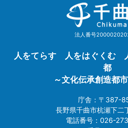
千
曲
市
法人番号200002020
Chikuma
City
人をてらす 人をはぐくむ 
都
～文化伝承創造都市
庁舎：〒387-85
長野県千曲市杭瀬下二
電話番号：026-273-1