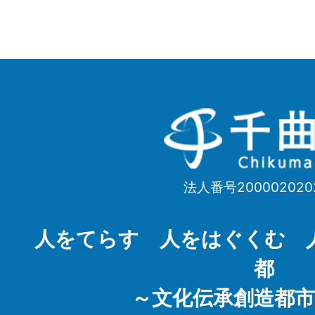
千
曲
市
法人番号200002020
Chikuma
City
人をてらす 人をはぐくむ 
都
～文化伝承創造都市