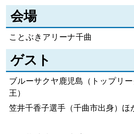
会場
ことぶきアリーナ千曲
ゲスト
ブルーサクヤ鹿児島（トップリー
王）
笠井千香子選手（千曲市出身）ほ