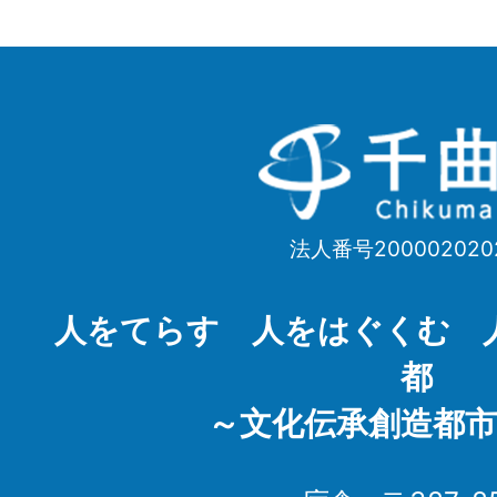
千
曲
市
法人番号200002020
Chikuma
City
人をてらす 人をはぐくむ 
都
～文化伝承創造都市