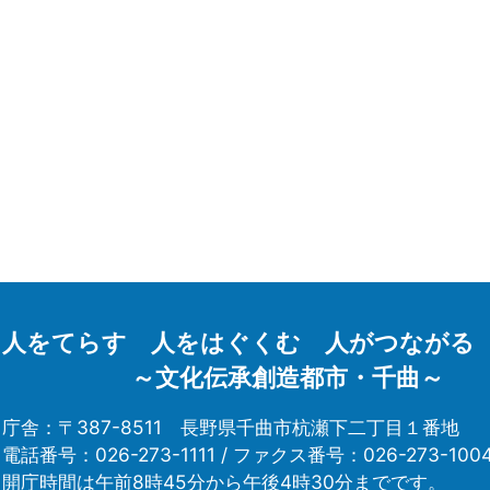
人をてらす 人をはぐくむ 人がつながる
～文化伝承創造都市・千曲～
庁舎：〒387-8511
長野県千曲市杭瀬下二丁目１番地
電話番号：026-273-1111 /
ファクス番号：026-273-100
開庁時間は午前8時45分から午後4時30分までです。