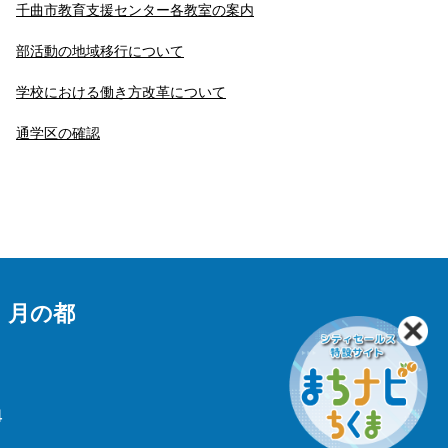
千曲市教育支援センター各教室の案内
部活動の地域移行について
学校における働き方改革について
通学区の確認
 月の都
4