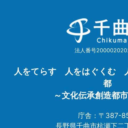
千
曲
市
法人番号200002020
Chikuma
City
人をてらす 人をはぐくむ 
都
～文化伝承創造都市
庁舎：〒387-85
長野県千曲市杭瀬下二