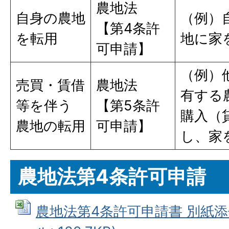
農地法
自身の農地
（例）
【第4条許
を転用
地に家
可申請】
（例）
売買・賃借
農地法
有する
等を伴う
【第5条許
購入（
農地の転用
可申請】
し、家
農地法第4条許可申請
農地法第4条許可申請書 別紙添付