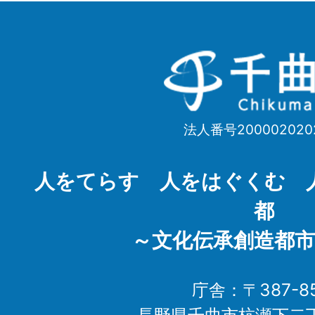
千
曲
市
法人番号200002020
Chikuma
City
人をてらす 人をはぐくむ 
都
～文化伝承創造都市
庁舎：〒387-85