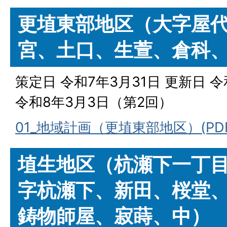
更埴東部地区（大字屋
宮、土口、生萱、倉科
策定日 令和7年3月31日 更新日 
令和8年3月3日（第2回）
01_地域計画（更埴東部地区）(PDFフ
埴生地区（杭瀬下一丁
字杭瀬下、新田、桜堂
鋳物師屋、寂蒔、中）