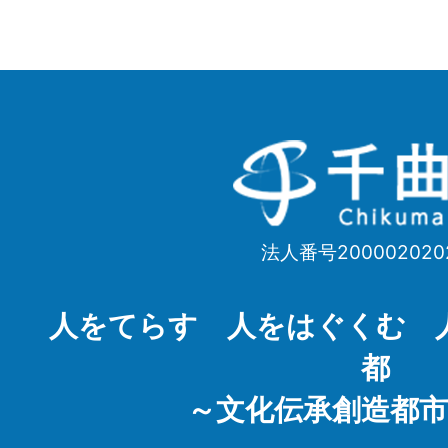
千
曲
市
法人番号200002020
Chikuma
City
人をてらす 人をはぐくむ 
都
～文化伝承創造都市