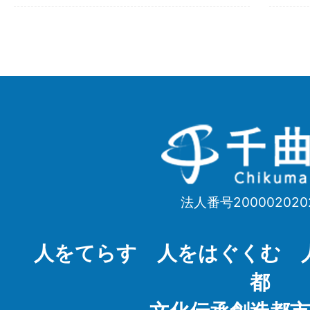
千
曲
市
法人番号200002020
Chikuma
City
人をてらす 人をはぐくむ 
都