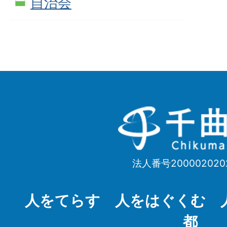
自治会
千
曲
市
法人番号200002020
Chikuma
City
人をてらす 人をはぐくむ 
都