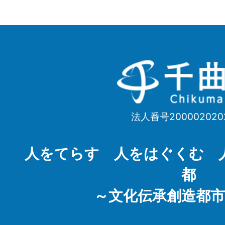
千
曲
市
法人番号200002020
Chikuma
City
人をてらす 人をはぐくむ 
都
～文化伝承創造都市