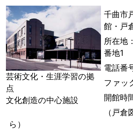
千曲市
館・戸
所在地：
番地1
電話番号：
芸術文化・生涯学習の拠
ファック
点
開館時間
文化創造の中心施設
（戸倉
ら）