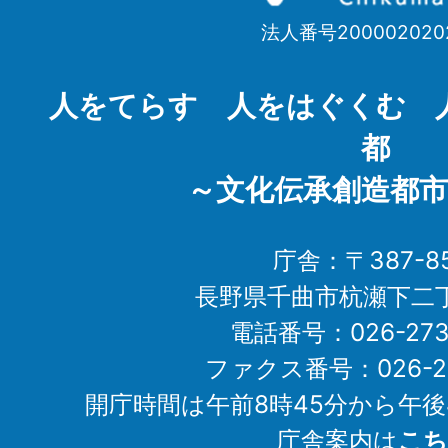
市
法人番号200002020
Chikuma
City
人をてらす 人をはぐくむ 
都
～文化伝承創造都市
庁舎：〒387-85
長野県千曲市杭瀬下二
電話番号：026-273-1
ファクス番号：026-27
開庁時間は午前8時45分から午後
庁舎案内は
こち