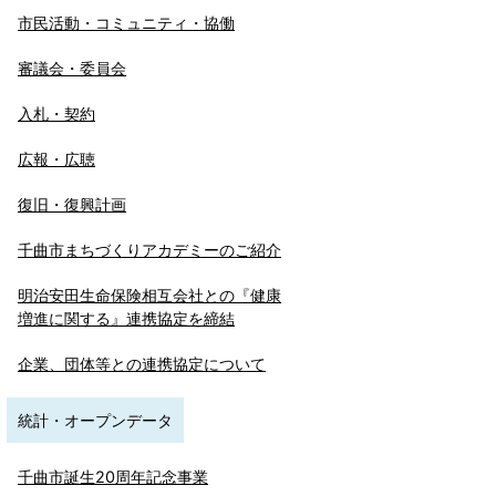
市民活動・コミュニティ・協働
審議会・委員会
入札・契約
広報・広聴
復旧・復興計画
千曲市まちづくりアカデミーのご紹介
明治安田生命保険相互会社との『健康
増進に関する』連携協定を締結
企業、団体等との連携協定について
統計・オープンデータ
千曲市誕生20周年記念事業