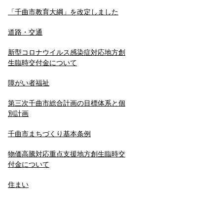
「千曲市教育大綱」を改定しました
道路・交通
新型コロナウイルス感染症対応地方創
生臨時交付金について
障がい者福祉
第三次千曲市総合計画の目標体系と個
別計画
千曲市まちづくり基本条例
物価高騰対応重点支援地方創生臨時交
付金について
住まい