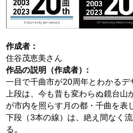
作成者：
住谷茂恵美さん
作品の説明（作成者）:
一目で千曲市が20周年とわかるデ
上段は、今も昔も変わらぬ鏡台山
が市内を照らす月の都・千曲を表
下段（3本の線）は、絶え間なく
る。