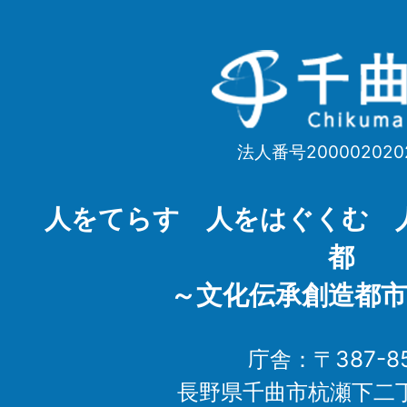
千
曲
市
法人番号200002020
Chikuma
City
人をてらす 人をはぐくむ 
都
～文化伝承創造都市
庁舎：〒387-85
長野県千曲市杭瀬下二