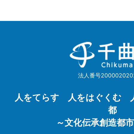
千
曲
市
法人番号200002020
Chikuma
City
人をてらす 人をはぐくむ 
都
～文化伝承創造都市