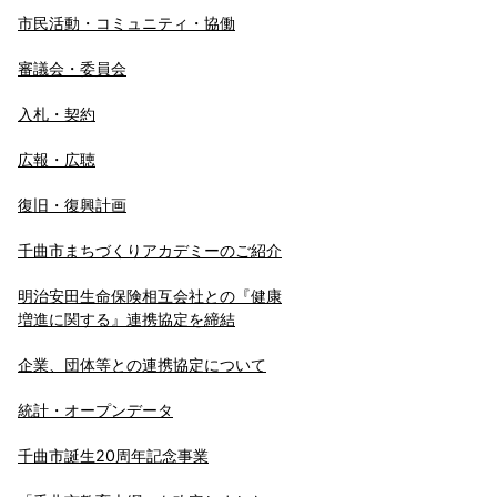
市民活動・コミュニティ・協働
審議会・委員会
入札・契約
広報・広聴
復旧・復興計画
千曲市まちづくりアカデミーのご紹介
明治安田生命保険相互会社との『健康
増進に関する』連携協定を締結
企業、団体等との連携協定について
統計・オープンデータ
千曲市誕生20周年記念事業