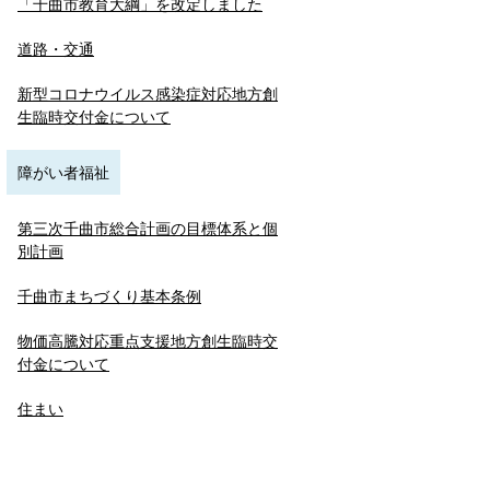
「千曲市教育大綱」を改定しました
道路・交通
新型コロナウイルス感染症対応地方創
生臨時交付金について
障がい者福祉
第三次千曲市総合計画の目標体系と個
別計画
千曲市まちづくり基本条例
物価高騰対応重点支援地方創生臨時交
付金について
住まい