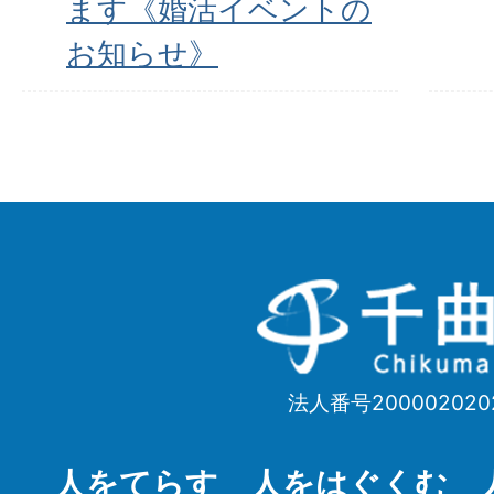
ます《婚活イベントの
お知らせ》
千
曲
市
法人番号200002020
Chikuma
City
人をてらす 人をはぐくむ 