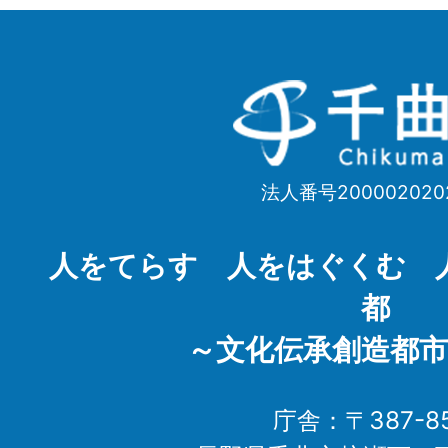
千
曲
市
法人番号200002020
Chikuma
City
人をてらす 人をはぐくむ 
都
～文化伝承創造都市
庁舎：〒387-85