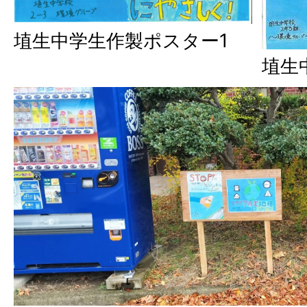
埴生中学生作製ポスター1
埴生