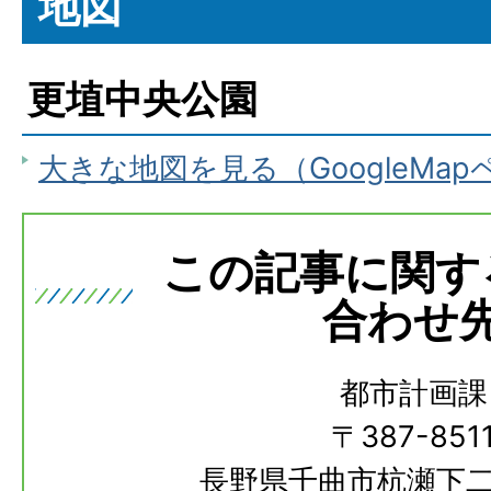
地図
更埴中央公園
大きな地図を見る（GoogleMa
この記事に関す
合わせ
都市計画課
〒387-851
長野県千曲市杭瀬下二