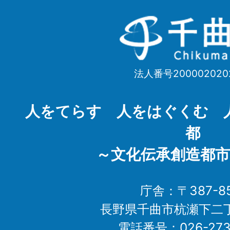
千
曲
市
法人番号200002020
Chikuma
City
人をてらす 人をはぐくむ 
都
～文化伝承創造都市
庁舎：〒387-85
長野県千曲市杭瀬下二
電話番号：026-273-1