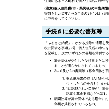
住所のある市区町村で個人住民税の申告を
(注意)個人住民税(市・県民税)の申告期
寄附をした翌年から5年後の3月15日（寄
に申告をしてください。
手続きに必要な書類等
「ふるさと納税」にかかる控除の適用を受
税に関する事項」欄、個人住民税の申告を
を記載し、次のいずれかの書類を添付する
募金団体が交付した受領書または預
ることが明らかにされているもの）
次の1及び2の書類等（募金団体が
振込依頼書の控（ATM利
ウトしたものを含む）また
1に記載された口座が、募
記事や募金要綱などの写し
新聞社等が募金団体である場合にお
金額が掲載されているもの）