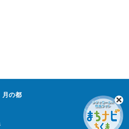
 月の都
4