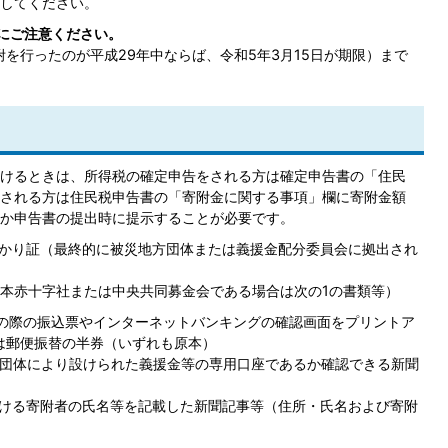
してください。
限にご注意ください。
附を行ったのが平成29年中ならば、令和5年3月15日が期限）まで
けるときは、所得税の確定申告をされる方は確定申告書の「住民
される方は住民税申告書の「寄附金に関する事項」欄に寄附金額
か申告書の提出時に提示することが必要です。
かり証（最終的に被災地方団体または義援金配分委員会に拠出され
日本赤十字社または中央共同募金会である場合は次の1の書類等）
用の際の振込票やインターネットバンキングの確認画面をプリントア
は郵便振替の半券（いずれも原本）
金団体により設けられた義援金等の専用口座であるか確認できる新聞
ける寄附者の氏名等を記載した新聞記事等（住所・氏名および寄附