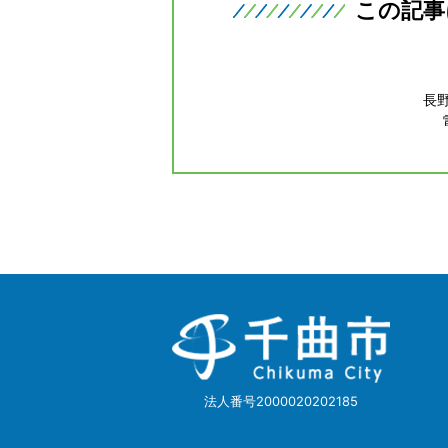
この記事
長
千
曲
市
Chikuma
City
法人番号2000020202185