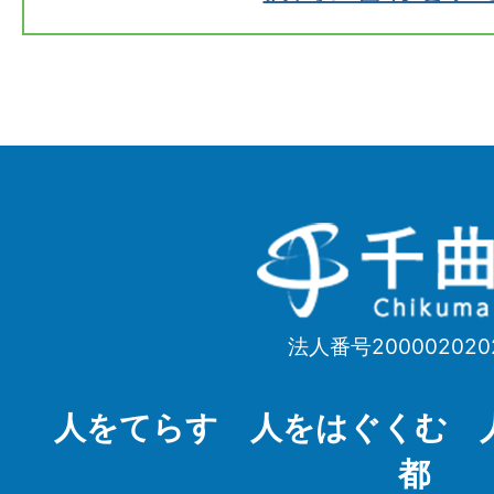
千
曲
市
法人番号200002020
Chikuma
City
人をてらす 人をはぐくむ 
都