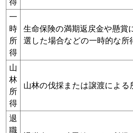
得
一
時
生命保険の満期返戻金や懸賞
所
選した場合などの一時的な所
得
山
林
山林の伐採または譲渡による
所
得
退
職