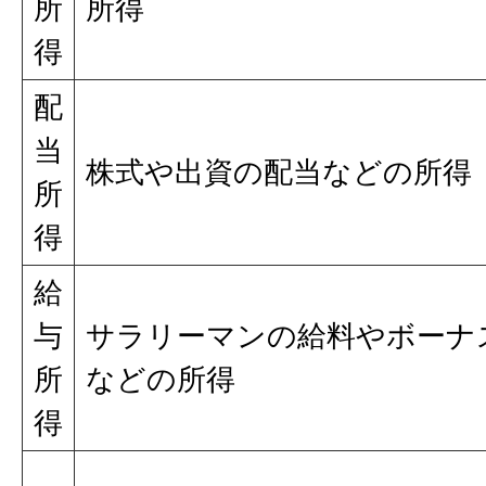
所
所得
得
配
当
株式や出資の配当などの所得
所
得
給
与
サラリーマンの給料やボーナ
所
などの所得
得