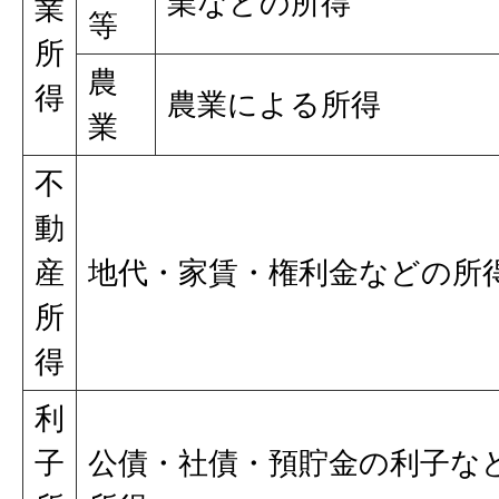
業などの所得
業
等
所
農
得
農業による所得
業
不
動
産
地代・家賃・権利金などの所
所
得
利
子
公債・社債・預貯金の利子な