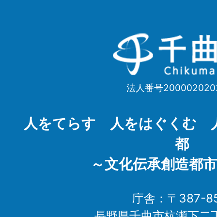
千
曲
市
法人番号200002020
Chikuma
City
人をてらす 人をはぐくむ 
都
～文化伝承創造都市
庁舎：〒387-85
長野県千曲市杭瀬下二