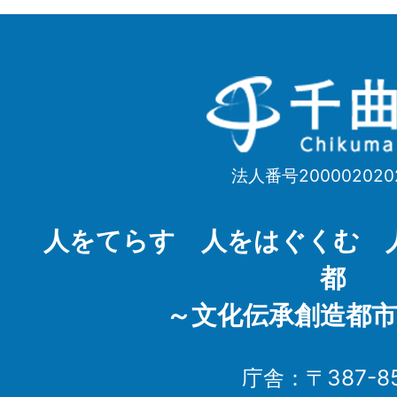
千
曲
市
法人番号200002020
Chikuma
City
人をてらす 人をはぐくむ 
都
～文化伝承創造都市
庁舎：〒387-85