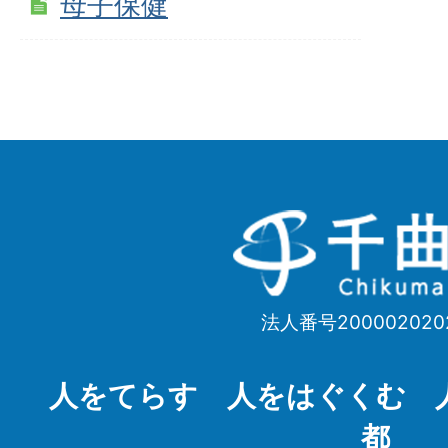
母子保健
千
曲
市
法人番号200002020
Chikuma
City
人をてらす 人をはぐくむ 
都