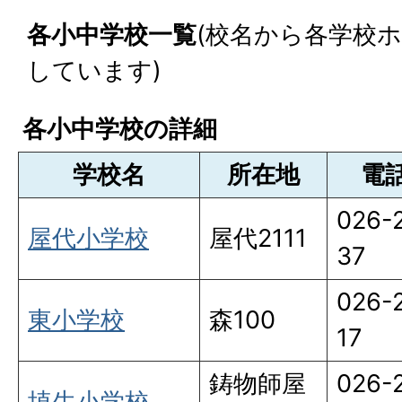
各小中学校一覧
(校名から各学校
しています)
各小中学校の詳細
学校名
所在地
電
026-
屋代小学校
屋代2111
37
026-
東小学校
森100
17
鋳物師屋
026-
埴生小学校