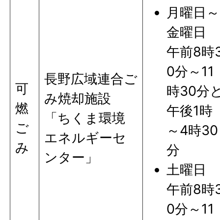
月曜日～
金曜日
午前8時
0分～11
長野広域連合ご
可
時30分
み焼却施設
燃
午後1時
「ちくま環境
ご
～4時30
エネルギーセ
み
分
ンター」
土曜日
午前8時
0分～11