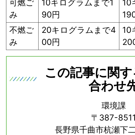
可燃ご
10キログラムまで1
1
み
90円
19
不燃ご
20キログラムまで4
1
み
00円
20
この記事に関す
合わせ
環境課
〒387-851
長野県千曲市杭瀬下二