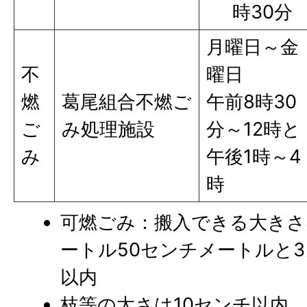
時30分
月曜日～金
不
曜日
燃
葛尾組合不燃ご
午前8時30
ご
み処理施設
分～12時と
み
午後1時～4
時
可燃ごみ：搬入できる大きさ
ートル50センチメートルと
以内
枝等の太さは10センチ以内