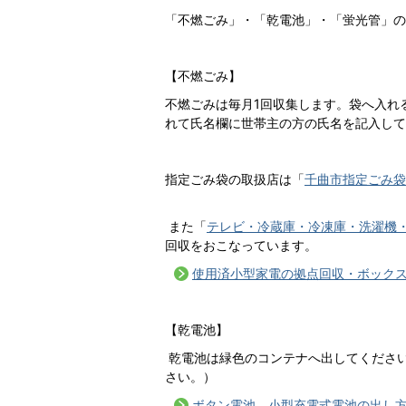
「不燃ごみ」・「乾電池」・「蛍光管」の
【不燃ごみ】
不燃ごみは毎月1回収集します。袋へ入れ
れて氏名欄に世帯主の方の氏名を記入して
指定ごみ袋の取扱店は「
千曲市指定ごみ袋
また「
テレビ・冷蔵庫・冷凍庫・洗濯機
回収をおこなっています。
使用済小型家電の拠点回収・ボック
【乾電池】
乾電池は緑色のコンテナへ出してくださ
さい。）
ボタン電池、小型充電式電池の出し