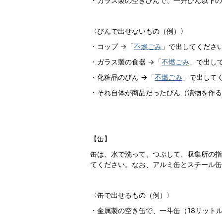
・ガラス製の空きびんで、一升びん以下の
〈びんで出せないもの（例）〉
・コップ →「
不燃ごみ
」で出してくださ
・ガラス製の食器 →「
不燃ごみ
」で出し
・化粧品のびん →「
不燃ごみ
」で出して
・それ自体が商品だったびん（漬物を作る
【缶】
缶は、水で洗って、つぶして、収集所の指
てください。なお、アルミ缶とスチール缶
〈缶で出せるもの（例）〉
・金属製の空き缶で、一斗缶（18リット