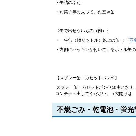
・缶詰のふた
・お菓子等の入っていた空き缶
〈缶で出せないもの（例）〉
・一斗缶（18リットル）以上の缶 →「
不
・内側にパッキンが付いているボトル缶の
【スプレー缶・カセットボンベ】
スプレー缶・カセットボンベは使いきり
コンテナへ出してください。（穴開けは、
不燃ごみ・乾電池・蛍光