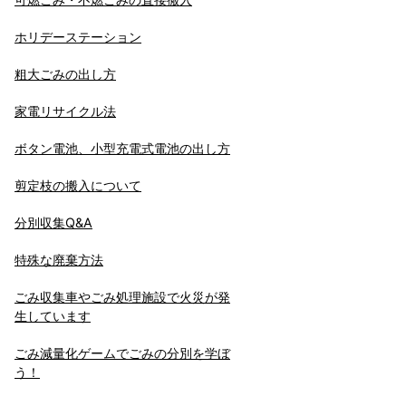
ホリデーステーション
粗大ごみの出し方
家電リサイクル法
ボタン電池、小型充電式電池の出し方
剪定枝の搬入について
分別収集Q&A
特殊な廃棄方法
ごみ収集車やごみ処理施設で火災が発
生しています
ごみ減量化ゲームでごみの分別を学ぼ
う！