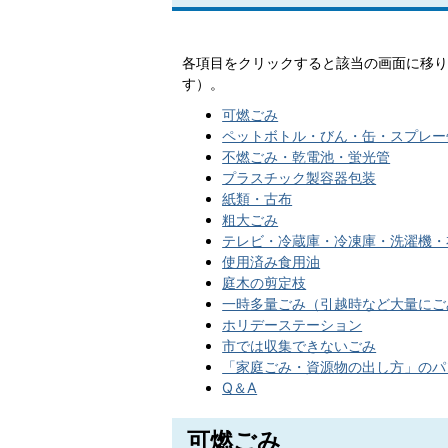
各項目をクリックすると該当の画面に移り
す）。
可燃ごみ
ペットボトル・びん・缶・スプレー
不燃ごみ・乾電池・蛍光管
プラスチック製容器包装
紙類・古布
粗大ごみ
テレビ・冷蔵庫・冷凍庫・洗濯機・
使用済み食用油
庭木の剪定枝
一時多量ごみ（引越時など大量にご
ホリデーステーション
市では収集できないごみ
「家庭ごみ・資源物の出し方」のパ
Q＆A
可燃ごみ