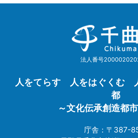
千
曲
市
法人番号200002020
Chikuma
City
人をてらす 人をはぐくむ 
都
～文化伝承創造都市
庁舎：〒387-85