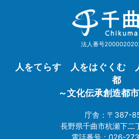
千
曲
市
法人番号200002020
Chikuma
City
人をてらす 人をはぐくむ 
都
～文化伝承創造都市
庁舎：〒387-85
長野県千曲市杭瀬下二
電話番号：026-273-1