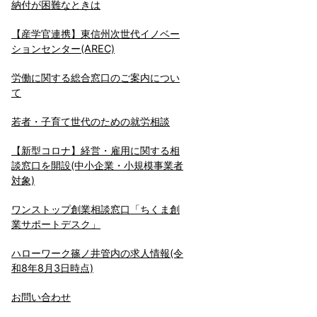
納付が困難なときは
【産学官連携】東信州次世代イノベー
ションセンター(AREC)
労働に関する総合窓口のご案内につい
て
若者・子育て世代のための就労相談
【新型コロナ】経営・雇用に関する相
談窓口を開設(中小企業・小規模事業者
対象)
ワンストップ創業相談窓口「ちくま創
業サポートデスク」
ハローワーク篠ノ井管内の求人情報(令
和8年8月3日時点)
お問い合わせ