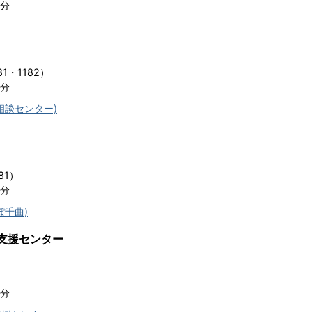
5分
81・1182）
5分
相談センター)
81）
5分
ぽ千曲)
支援センター
5分