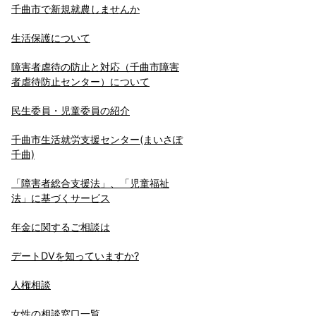
千曲市で新規就農しませんか
生活保護について
障害者虐待の防止と対応（千曲市障害
者虐待防止センター）について
民生委員・児童委員の紹介
千曲市生活就労支援センター(まいさぽ
千曲)
「障害者総合支援法」、「児童福祉
法」に基づくサービス
年金に関するご相談は
デートDVを知っていますか?
人権相談
女性の相談窓口一覧