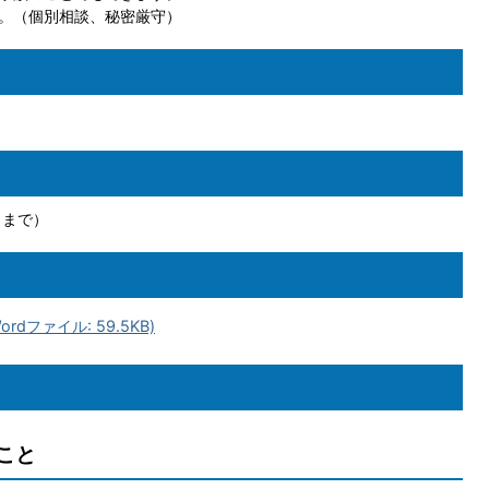
。（個別相談、秘密厳守）
名まで）
dファイル: 59.5KB)
こと