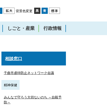
背景色変更
しごと・産業
行政情報
相談窓口
千曲市虐待防止ネットワーク会議
精神保健
みんなで守ろう大切ないのち ～自殺予
防～