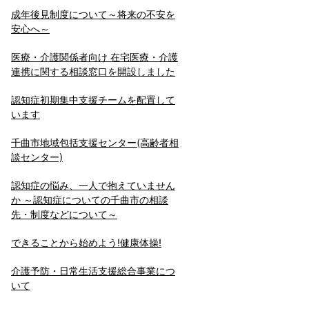
成年後見制度について～将来の不安を
安心へ～
医療・介護関係者向け 在宅医療・介護
連携に関する相談窓口を開設しました
認知症初期集中支援チームを配置して
います
千曲市地域包括支援センター(高齢者相
談センター)
認知症の悩み、一人で抱えていません
か ～認知症についての千曲市の相談
先・制度などについて～
できることから始めよう!健康体操!
介護予防・日常生活支援総合事業につ
いて