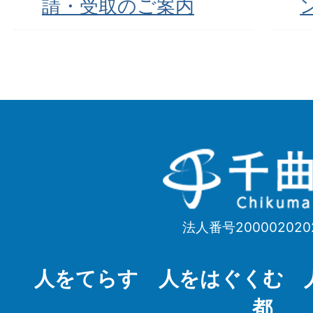
請・受取のご案内
千
曲
市
法人番号200002020
Chikuma
City
人をてらす 人をはぐくむ 
都