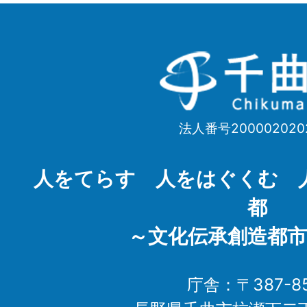
千
曲
市
法人番号200002020
Chikuma
City
人をてらす 人をはぐくむ 
都
～文化伝承創造都市
庁舎：〒387-85